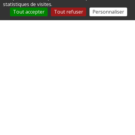
statistiques de visites.
Tout accepter
Tout refuser
Personnaliser
Mairie de Longueil Sainte Marie
1 rue du Grand Ferré
60126 Longueil Sainte Marie