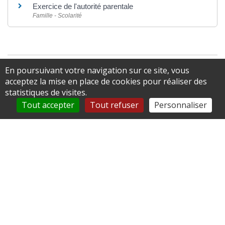
Exercice de l'autorité parentale
Famille - Scolarité
En poursuivant votre navigation sur ce site, vous
©
Direction de l'information légale et administrative
comarquage developpé par
baseo.io
acceptez la mise en place de cookies pour réaliser des
statistiques de visites.
Tout accepter
Tout refuser
Personnaliser
Retrouvez-nous sur
Panneau Pocket en
déroulant l'image ci-
dessous