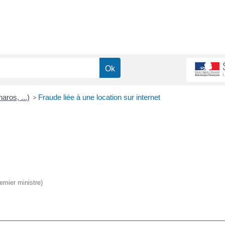
ros, ...)
>
Fraude liée à une location sur internet
remier ministre)